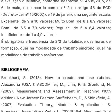
a avaliação qualitativa, conforme despacho nº 4595/2015, de
6 de maio, e de acordo com o nº 2 do artigo 46 do ECD
(Decreto-Lei nº 15/2007, de 19 de janeiro), na seguinte escala:
Excelente  de 9 a 10 valores; Muito Bom  de 8 a 8,9 valores;
Bom  de 6,5 a 7,9 valores; Regular  de 5 a 6,4 valores;
Insuficiente - de 1 a 4,9 valores.
É obrigatória a frequência de 2/3 da totalidade das horas de
formação, quer na modalidade de trabalho síncrono, quer na
modalidade de trabalho assíncrono.
BIBLIOGRAFIA
Brookhart, S. (2013). How to create and use rubrics.
Alexandria (USA ): ASCDMiller, M., Linn, R. & Gronlund, N.
(2009). Measurement and Assessment in Teaching (10th
edition). New Jersey: Pearson Stufflebeam, D., & Shinkfield, A.
(2007). Evaluation Theory, Models & Applications. S.
Francisco: Jossey-Bass.Webb, L. (2006) Web Alignment Tool